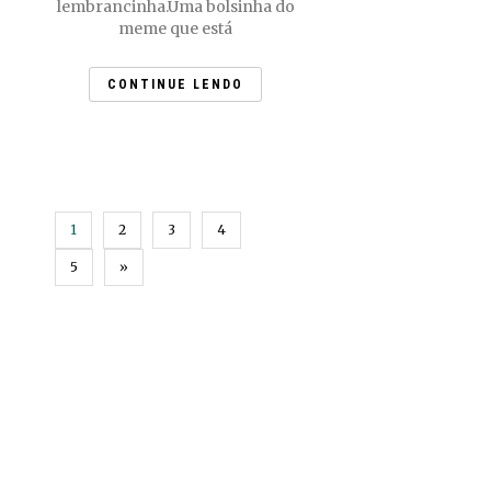
lembrancinha.Uma bolsinha do
meme que está
CONTINUE LENDO
1
2
3
4
5
»